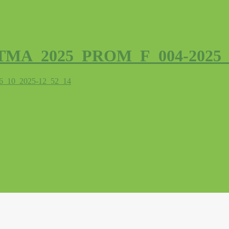
_MITMA_2025_PROM_F_004-2025_
16_10_2025-12_52_14