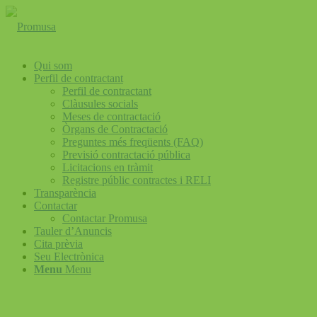
Qui som
Perfil de contractant
Perfil de contractant
Clàusules socials
Meses de contractació
Òrgans de Contractació
Preguntes més freqüents (FAQ)
Previsió contractació pública
Licitacions en tràmit
Registre públic contractes i RELI
Transparència
Contactar
Contactar Promusa
Tauler d’Anuncis
Cita prèvia
Seu Electrònica
Menu
Menu