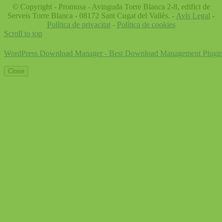
© Copyright - Promusa - Avinguda Torre Blanca 2-8, edifici de
Serveis Torre Blanca - 08172 Sant Cugat del Vallès. -
Avís Legal
-
Política de privacitat
-
Política de cookies
Scroll to top
WordPress Download Manager - Best Download Management Plugi
Close