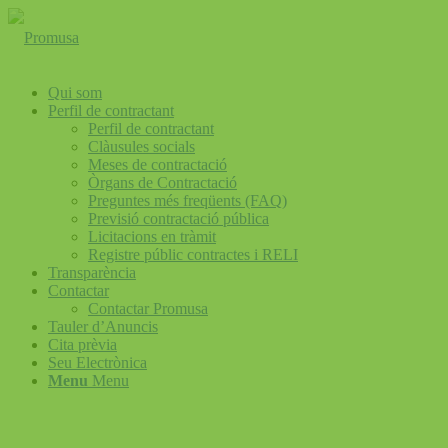
Qui som
Perfil de contractant
Perfil de contractant
Clàusules socials
Meses de contractació
Òrgans de Contractació
Preguntes més freqüents (FAQ)
Previsió contractació pública
Licitacions en tràmit
Registre públic contractes i RELI
Transparència
Contactar
Contactar Promusa
Tauler d’Anuncis
Cita prèvia
Seu Electrònica
Menu
Menu