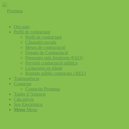
Qui som
Perfil de contractant
Perfil de contractant
Clàusules socials
Meses de contractació
Òrgans de Contractació
Preguntes més freqüents (FAQ)
Previsió contractació pública
Licitacions en tràmit
Registre públic contractes i RELI
Transparència
Contactar
Contactar Promusa
Tauler d’Anuncis
Cita prèvia
Seu Electrònica
Menu
Menu