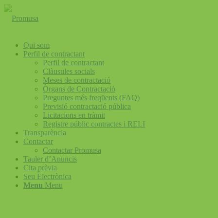
Qui som
Perfil de contractant
Perfil de contractant
Clàusules socials
Meses de contractació
Òrgans de Contractació
Preguntes més freqüents (FAQ)
Previsió contractació pública
Licitacions en tràmit
Registre públic contractes i RELI
Transparència
Contactar
Contactar Promusa
Tauler d’Anuncis
Cita prèvia
Seu Electrònica
Menu
Menu