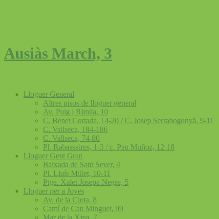
Ausiàs March, 3
Lloguer General
Altres pisos de lloguer general
Av. Puig i Rimila, 10
C. Benet Cortada, 14-20 / C. Josep Serrabogunyà, 9-11
C. Vallseca, 184-186
C. Vallseca, 74-80
Pl. Rabassaires, 1-3 / c. Pau Muñoz, 12-18
Lloguer Gent Gran
Baixada de Sant Sever, 4
Pl. Lluís Millet, 10-11
Ptge. Xalet Josepa Negre, 5
Lloguer per a Joves
Av. de la Clota, 8
Camí de Can Minguet, 99
Mar de la Xina, 7