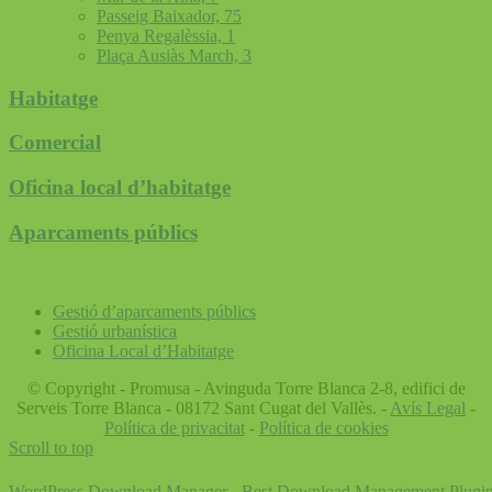
Passeig Baixador, 75
Penya Regalèssia, 1
Plaça Ausiàs March, 3
Habitatge
Comercial
Oficina local d’habitatge
Aparcaments públics
Gestió d’aparcaments públics
Gestió urbanística
Oficina Local d’Habitatge
© Copyright - Promusa - Avinguda Torre Blanca 2-8, edifici de
Serveis Torre Blanca - 08172 Sant Cugat del Vallès. -
Avís Legal
-
Política de privacitat
-
Política de cookies
Scroll to top
WordPress Download Manager - Best Download Management Plugi