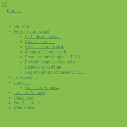
Qui som
Perfil de contractant
Perfil de contractant
Clàusules socials
Meses de contractació
Òrgans de Contractació
Preguntes més freqüents (FAQ)
Previsió contractació pública
Licitacions en tràmit
Registre públic contractes i RELI
Transparència
Contactar
Contactar Promusa
Tauler d’Anuncis
Cita prèvia
Seu Electrònica
Menu
Menu