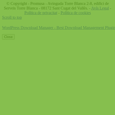
© Copyright - Promusa - Avinguda Torre Blanca 2-8, edifici de
Serveis Torre Blanca - 08172 Sant Cugat del Vallès. -
Avís Legal
-
Política de privacitat
-
Política de cookies
Scroll to top
WordPress Download Manager - Best Download Management Plugi
Close