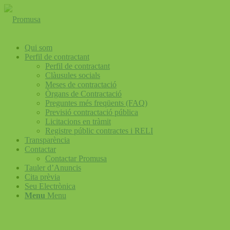
Qui som
Perfil de contractant
Perfil de contractant
Clàusules socials
Meses de contractació
Òrgans de Contractació
Preguntes més freqüents (FAQ)
Previsió contractació pública
Licitacions en tràmit
Registre públic contractes i RELI
Transparència
Contactar
Contactar Promusa
Tauler d’Anuncis
Cita prèvia
Seu Electrònica
Menu
Menu