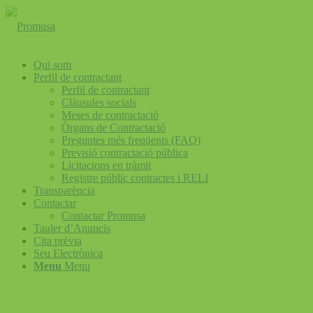
Qui som
Perfil de contractant
Perfil de contractant
Clàusules socials
Meses de contractació
Òrgans de Contractació
Preguntes més freqüents (FAQ)
Previsió contractació pública
Licitacions en tràmit
Registre públic contractes i RELI
Transparència
Contactar
Contactar Promusa
Tauler d’Anuncis
Cita prèvia
Seu Electrònica
Menu
Menu