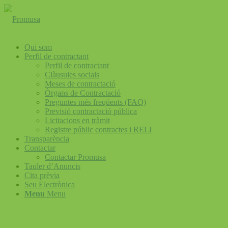
Qui som
Perfil de contractant
Perfil de contractant
Clàusules socials
Meses de contractació
Òrgans de Contractació
Preguntes més freqüents (FAQ)
Previsió contractació pública
Licitacions en tràmit
Registre públic contractes i RELI
Transparència
Contactar
Contactar Promusa
Tauler d’Anuncis
Cita prèvia
Seu Electrònica
Menu
Menu