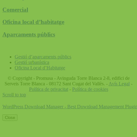
Comercial
Oficina local d’habitatge
Aparcaments públics
Gestió d’aparcaments públics
Gestió urbanística
Oficina Local d’Habitatge
© Copyright - Promusa - Avinguda Torre Blanca 2-8, edifici de
Serveis Torre Blanca - 08172 Sant Cugat del Vallès. -
Avís Legal
-
Política de privacitat
-
Política de cookies
Scroll to top
WordPress Download Manager - Best Download Management Plugi
Close