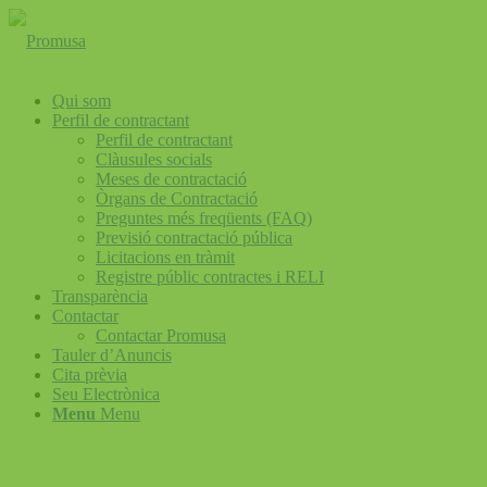
Qui som
Perfil de contractant
Perfil de contractant
Clàusules socials
Meses de contractació
Òrgans de Contractació
Preguntes més freqüents (FAQ)
Previsió contractació pública
Licitacions en tràmit
Registre públic contractes i RELI
Transparència
Contactar
Contactar Promusa
Tauler d’Anuncis
Cita prèvia
Seu Electrònica
Menu
Menu