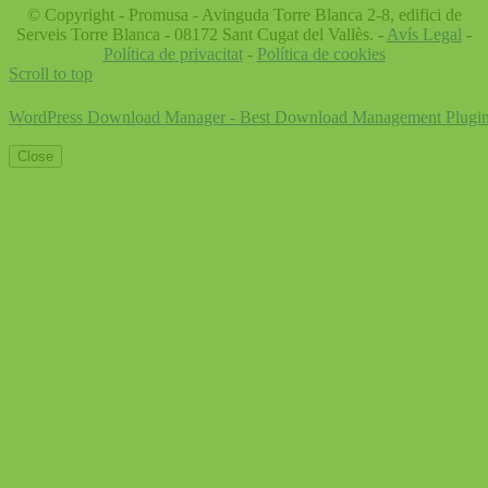
© Copyright - Promusa - Avinguda Torre Blanca 2-8, edifici de
Serveis Torre Blanca - 08172 Sant Cugat del Vallès. -
Avís Legal
-
Política de privacitat
-
Política de cookies
Scroll to top
WordPress Download Manager - Best Download Management Plugi
Close