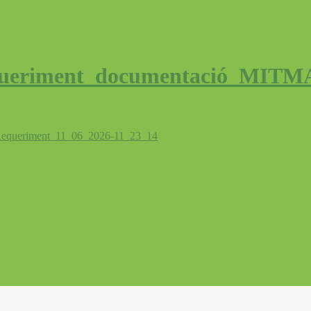
Requeriment_documentació_MITM
Requeriment_11_06_2026-11_23_14