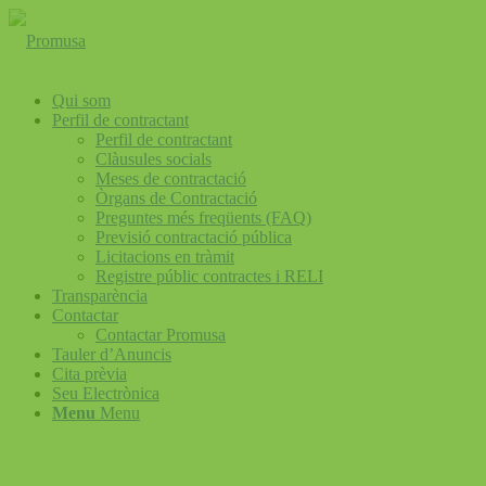
Qui som
Perfil de contractant
Perfil de contractant
Clàusules socials
Meses de contractació
Òrgans de Contractació
Preguntes més freqüents (FAQ)
Previsió contractació pública
Licitacions en tràmit
Registre públic contractes i RELI
Transparència
Contactar
Contactar Promusa
Tauler d’Anuncis
Cita prèvia
Seu Electrònica
Menu
Menu