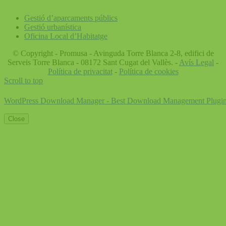
Gestió d’aparcaments públics
Gestió urbanística
Oficina Local d’Habitatge
© Copyright - Promusa - Avinguda Torre Blanca 2-8, edifici de
Serveis Torre Blanca - 08172 Sant Cugat del Vallès. -
Avís Legal
-
Política de privacitat
-
Política de cookies
Scroll to top
WordPress Download Manager - Best Download Management Plugi
Close