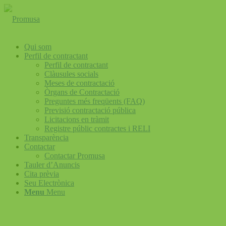
Qui som
Perfil de contractant
Perfil de contractant
Clàusules socials
Meses de contractació
Òrgans de Contractació
Preguntes més freqüents (FAQ)
Previsió contractació pública
Licitacions en tràmit
Registre públic contractes i RELI
Transparència
Contactar
Contactar Promusa
Tauler d’Anuncis
Cita prèvia
Seu Electrònica
Menu
Menu