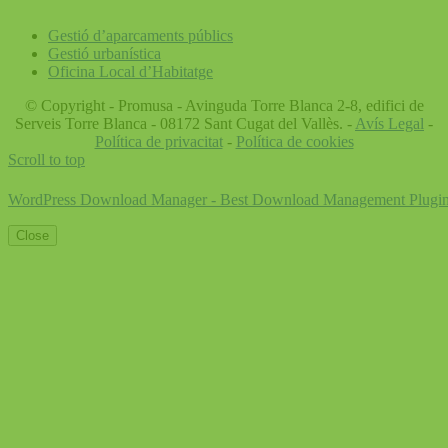
Gestió d’aparcaments públics
Gestió urbanística
Oficina Local d’Habitatge
© Copyright - Promusa - Avinguda Torre Blanca 2-8, edifici de
Serveis Torre Blanca - 08172 Sant Cugat del Vallès. -
Avís Legal
-
Política de privacitat
-
Política de cookies
Scroll to top
WordPress Download Manager - Best Download Management Plugi
Close