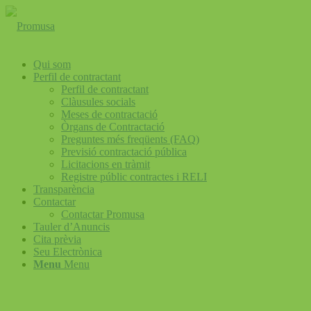
Qui som
Perfil de contractant
Perfil de contractant
Clàusules socials
Meses de contractació
Òrgans de Contractació
Preguntes més freqüents (FAQ)
Previsió contractació pública
Licitacions en tràmit
Registre públic contractes i RELI
Transparència
Contactar
Contactar Promusa
Tauler d’Anuncis
Cita prèvia
Seu Electrònica
Menu
Menu