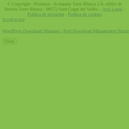
© Copyright - Promusa - Avinguda Torre Blanca 2-8, edifici de
Serveis Torre Blanca - 08172 Sant Cugat del Vallès. -
Avís Legal
-
Política de privacitat
-
Política de cookies
Scroll to top
WordPress Download Manager - Best Download Management Plugi
Close