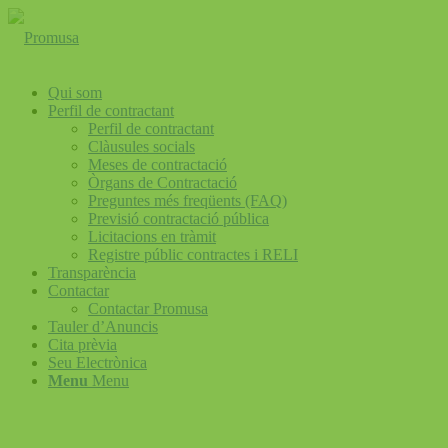
Qui som
Perfil de contractant
Perfil de contractant
Clàusules socials
Meses de contractació
Òrgans de Contractació
Preguntes més freqüents (FAQ)
Previsió contractació pública
Licitacions en tràmit
Registre públic contractes i RELI
Transparència
Contactar
Contactar Promusa
Tauler d’Anuncis
Cita prèvia
Seu Electrònica
Menu
Menu