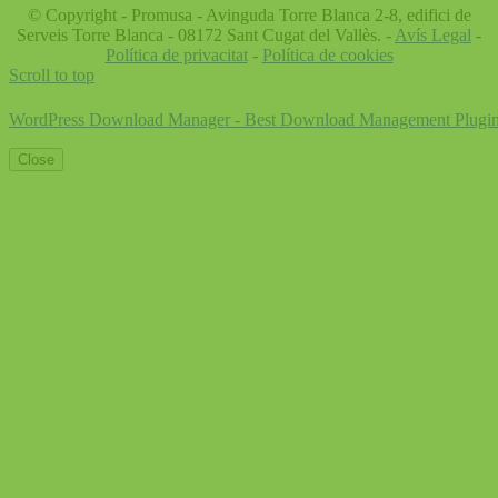
© Copyright - Promusa - Avinguda Torre Blanca 2-8, edifici de
Serveis Torre Blanca - 08172 Sant Cugat del Vallès. -
Avís Legal
-
Política de privacitat
-
Política de cookies
Scroll to top
WordPress Download Manager - Best Download Management Plugi
Close