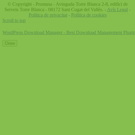
© Copyright - Promusa - Avinguda Torre Blanca 2-8, edifici de
Serveis Torre Blanca - 08172 Sant Cugat del Vallès. -
Avís Legal
-
Política de privacitat
-
Política de cookies
Scroll to top
WordPress Download Manager - Best Download Management Plugi
Close