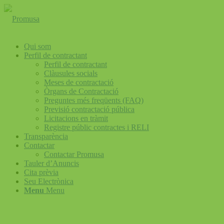
Qui som
Perfil de contractant
Perfil de contractant
Clàusules socials
Meses de contractació
Òrgans de Contractació
Preguntes més freqüents (FAQ)
Previsió contractació pública
Licitacions en tràmit
Registre públic contractes i RELI
Transparència
Contactar
Contactar Promusa
Tauler d’Anuncis
Cita prèvia
Seu Electrònica
Menu
Menu