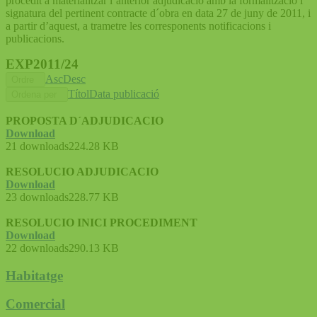
procedit a materialitzar l´anterior adjudicació amb la formalització i
signatura del pertinent contracte d´obra en data 27 de juny de 2011, i
a partir d’aquest, a trametre les corresponents notificacions i
publicacions.
EXP2011/24
Asc
Desc
Ordre
Títol
Data publicació
Ordena per
PROPOSTA D´ADJUDICACIO
Download
21 downloads
224.28 KB
RESOLUCIO ADJUDICACIO
Download
23 downloads
228.77 KB
RESOLUCIO INICI PROCEDIMENT
Download
22 downloads
290.13 KB
Habitatge
Comercial