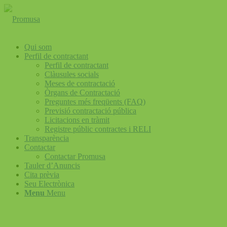
Qui som
Perfil de contractant
Perfil de contractant
Clàusules socials
Meses de contractació
Òrgans de Contractació
Preguntes més freqüents (FAQ)
Previsió contractació pública
Licitacions en tràmit
Registre públic contractes i RELI
Transparència
Contactar
Contactar Promusa
Tauler d’Anuncis
Cita prèvia
Seu Electrònica
Menu
Menu