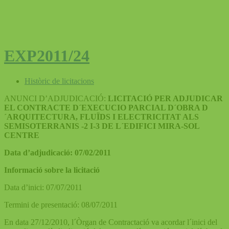
EXP2011/24
Històric de licitacions
ANUNCI D’ADJUDICACIÓ:
LICITACIÓ PER ADJUDICAR
EL CONTRACTE D´EXECUCIO PARCIAL D´OBRA D
´ARQUITECTURA, FLUÏDS I ELECTRICITAT ALS
SEMISOTERRANIS -2 I-3 DE L´EDIFICI MIRA-SOL
CENTRE
Data d’adjudicació: 07/02/2011
Informació sobre la licitació
Data d’inici: 07/07/2011
Termini de presentació: 08/07/2011
En data 27/12/2010, l´Òrgan de Contractació va acordar l´inici del